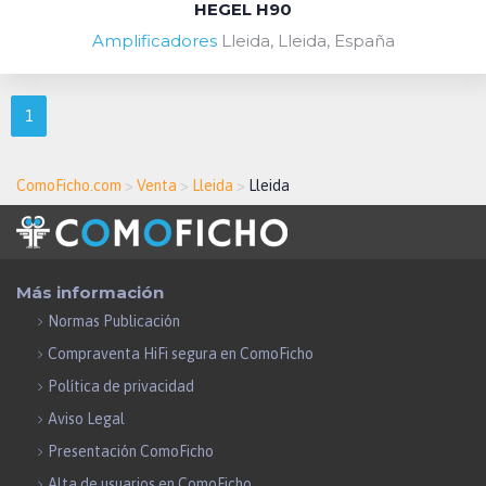
HEGEL H90
Amplificadores
Lleida, Lleida, España
1
ComoFicho.com
>
Venta
>
Lleida
>
Lleida
Más información
Normas Publicación
Compraventa HiFi segura en ComoFicho
Política de privacidad
Aviso Legal
Presentación ComoFicho
Alta de usuarios en ComoFicho