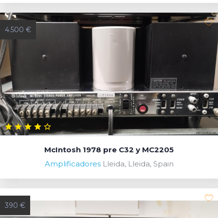
4.500 €
McIntosh 1978 pre C32 y MC2205
Amplificadores
Lleida, Lleida, Spain
390 €