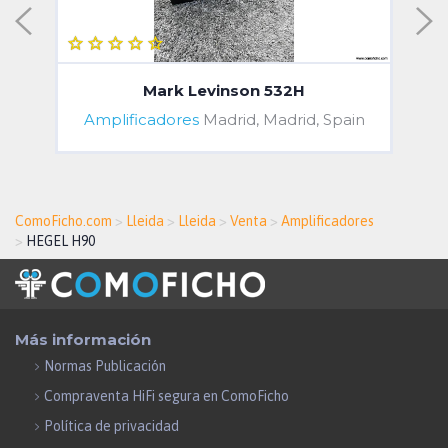
Mark Levinson 532H
Amplificadores
Madrid, Madrid, Spain
ComoFicho.com
>
Lleida
>
Lleida
>
Venta
>
Amplificadores
>
HEGEL H90
Más información
Normas Publicación
Compraventa HiFi segura en ComoFicho
Política de privacidad