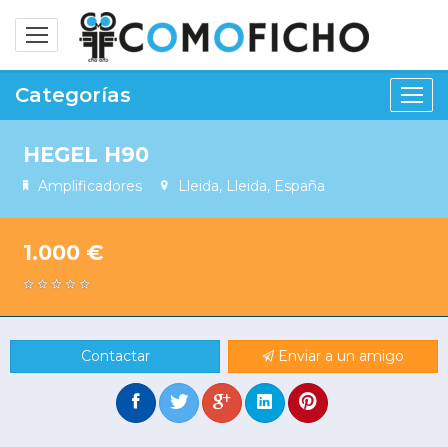
Alternar
navegación
Categorías
HEGEL H90
Amplificadores
Lleida, Lleida, España
1.000 €
Contactar
Enviar a un amigo