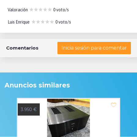
Valoración
0 voto/s
Luis Enrique
0 voto/s
Comentarios
Inicia sesión para comentar
Anuncios similares
3.950 €
3