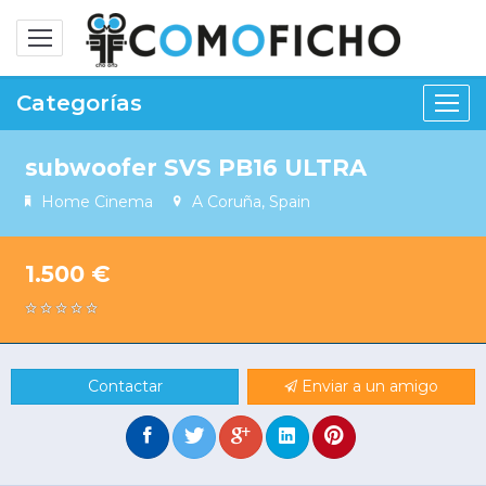
Alternar
navegación
Categorías
subwoofer SVS PB16 ULTRA
Home Cinema
A Coruña, Spain
1.500 €
Contactar
Enviar a un amigo