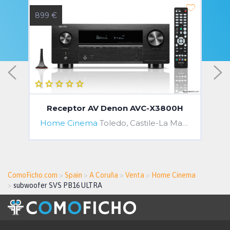
899 €
5
Receptor AV Denon AVC-X3800H
Home Cinema
Toledo, Castile-La Mancha, Spain
ComoFicho.com
>
Spain
>
A Coruña
>
Venta
>
Home Cinema
>
subwoofer SVS PB16 ULTRA