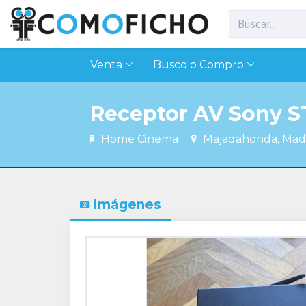
Venta
Busco o Compro
Receptor AV Sony S
Home Cinema
Majadahonda, Madr
Imágenes