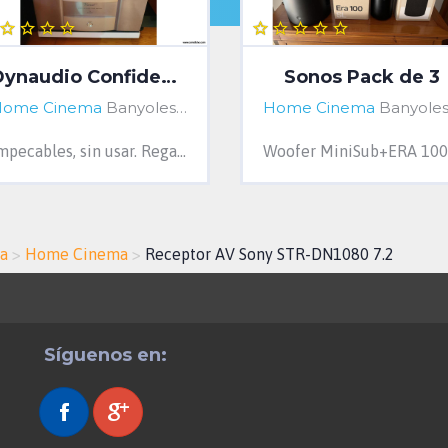
Dynaudio Confidence 5+2 etapas Vincent SP991 Plus
Sonos Pack de 3
Home Cinema
Banyoles, Girona, Spain
Home Cinema
Banyoles, Catalonia, Spai
Impecables, sin usar. Regalo cables de cajas Cardas (ver fotos). Oportunidad. Entrega en mano.
a
>
Home Cinema
>
Receptor AV Sony STR-DN1080 7.2
Síguenos en: