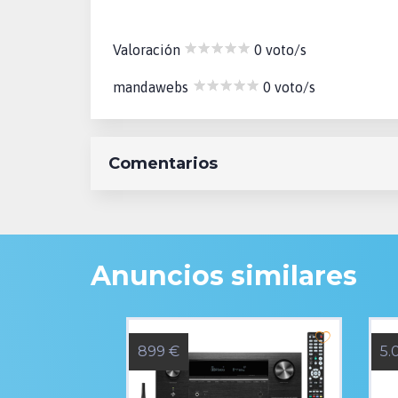
Valoración
0 voto/s
mandawebs
0 voto/s
Comentarios
Anuncios similares
899 €
5.