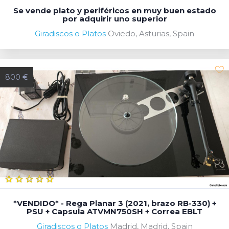
Se vende plato y periféricos en muy buen estado
por adquirir uno superior
Giradiscos o Platos
Oviedo, Asturias, Spain
800 €
*VENDIDO* - Rega Planar 3 (2021, brazo RB-330) +
PSU + Capsula ATVMN750SH + Correa EBLT
Giradiscos o Platos
Madrid, Madrid, Spain