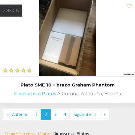
2.850 €
Plato SME 10 + brazo Graham Phantom
Giradiscos o Platos
A Coruña, A Coruña, España
← Anterior
1
2
3
4
Siguiente →
»
ComoFicho.com
>
Venta
>
Giradiscos o Platos