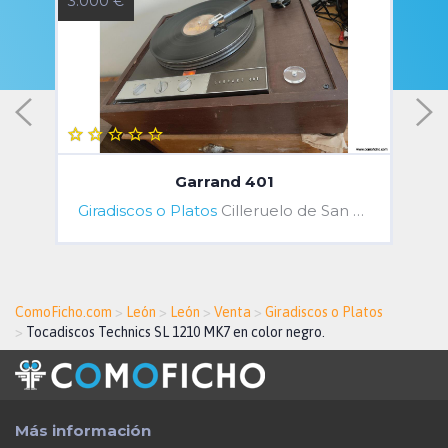
3.000 €
3
Garrand 401
Giradiscos o Platos
Cilleruelo de San Mamés, Castile and León, Spain
ComoFicho.com
>
León
>
León
>
Venta
>
Giradiscos o Platos
>
Tocadiscos Technics SL 1210 MK7 en color negro.
Más información