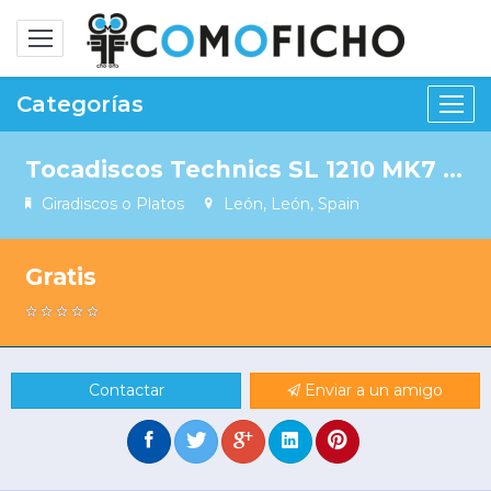
Alternar
navegación
Categorías
Tocadiscos Technics SL 1210 MK7 en color negro.
Giradiscos o Platos
León, León, Spain
Gratis
Contactar
Enviar a un amigo