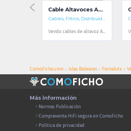
Ansuz Mainz8 X-TC3 Distribuidor
Cable Altavoces Ansuz Aluminium 4 mts
a, Spain
Cables, Filtros, Distribuidores...
Barcelona, Barcelona, Spain
Cables, Filtros, Distribuidores...
A Coru
Vendo distribuidor de corriente Ansuz Acoustics Mainz8 X-TC3 en versión europea con 8 tomas Schuko. Incorpora las tecnologías de reducción d...
Vendo cables de altavoz Ansuz Aluminium de 4 metros de longitud y terminaciones en banana. En perfecto estado y con sus embalajes originales...
ComoFicho.com
>
Islas Baleares
>
Fornalutx
>
V
Más información
Normas Publicación
Compraventa HiFi segura en ComoFicho
Política de privacidad