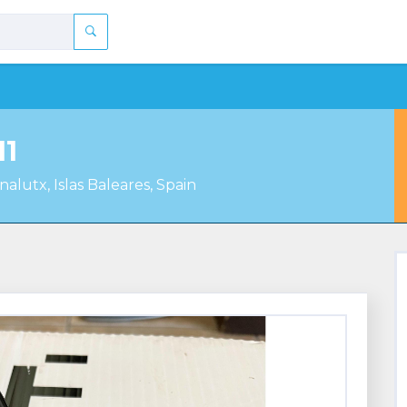
11
nalutx, Islas Baleares, Spain