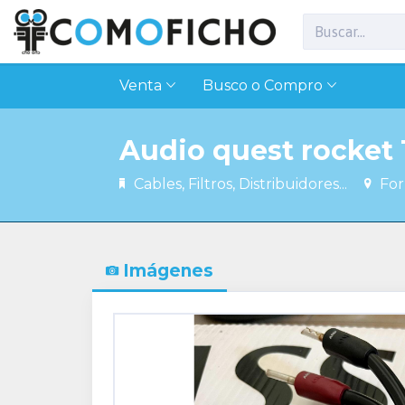
Venta
Busco o Compro
Audio quest rocket 
Cables, Filtros, Distribuidores...
For
Imágenes