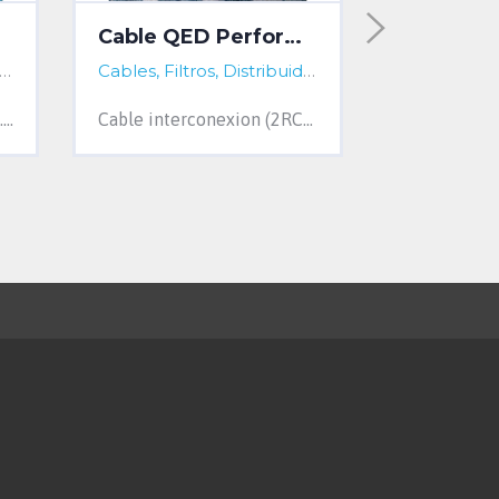
Cable QED Performance
les, Filtros, Distribuidores...
Cantabria, Spain
Cables, Filtros, Distribuidores...
Cantabria, Spain
Cable de altavoz de 2x2m. 4 mm de sección. OFC. Terminación bananas. Made in Germany. Sin uso.
Cable interconexion (2RCA/2RCA) QED Performance audio grafiti. Trenzado cobre OFC 99,999 % para cada canal. 5m .Precio actual: 150€.