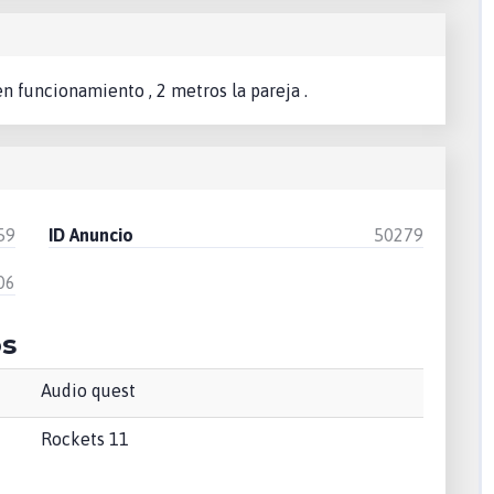
n funcionamiento , 2 metros la pareja .
59
ID Anuncio
50279
06
os
Audio quest
Rockets 11