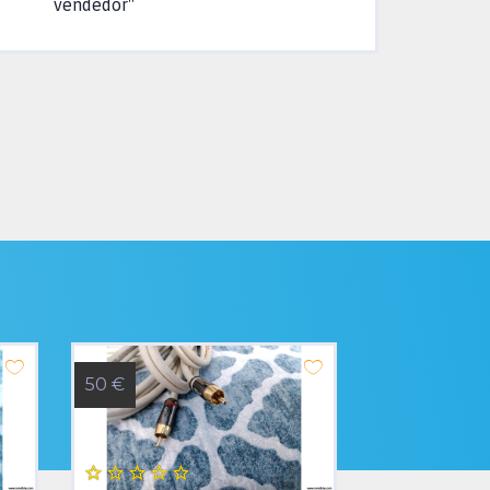
vendedor"
50 €
90 €