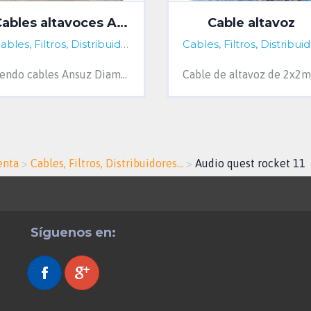
Cables altavoces Ansuz Diamond
Cable altavoz
ña, Spain
Cables, Filtros, Distribuidores...
A Coruña, Spain
Cab
Vendo cables Ansuz Diamond, absoluta referencia danesa. 2 metros de longitud y terminados en banana. En perfecto estado y con sus embalajes ...
enta
>
Cables, Filtros, Distribuidores...
>
Audio quest rocket 11
Síguenos en: