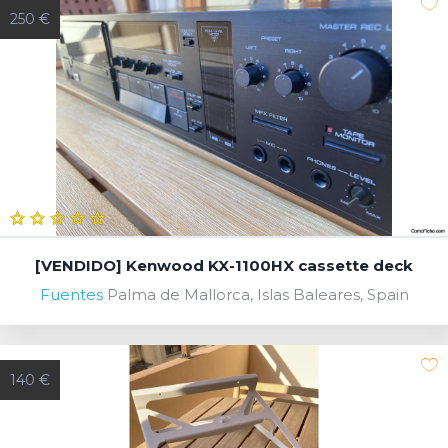
250 €
[VENDIDO] Kenwood KX-1100HX cassette deck
Fuentes
Palma de Mallorca, Islas Baleares, Spain
140 €