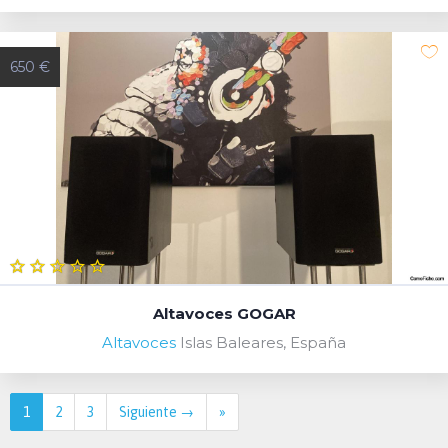
650 €
Altavoces GOGAR
Altavoces
Islas Baleares, España
1
2
3
Siguiente →
»