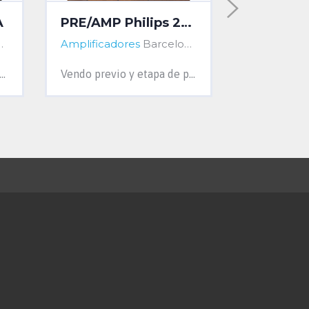
A
PRE/AMP Philips 22AH280 y 22AH380 BLACK TULIP
Amplificadores
Barcelona, Barcelona, Spain
Amplificad
ficador Fisher X-100-A de los 60, en estupendas condiciones estéticas. Se le han sustituido todos los condensadores, y puesto...
Vendo previo y etapa de potencia vintage Philips 22AH280 y 22AH380 de la serie de referencia Black Tulip. Delicioso y musical sonido, a válv...