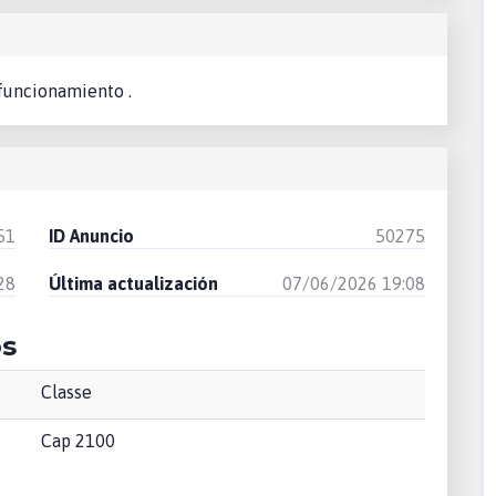
 funcionamiento .
51
ID Anuncio
50275
28
Última actualización
07/06/2026 19:08
os
Classe
Cap 2100