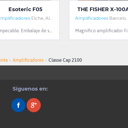
Esoteric F05
THE FISHER X-100
mplificadores
Elche, Alicante, Spain
Amplificadores
Barcelona, Barcelona, Spain
Impecable. Embalaje de su hermano F01 pero válido igualmente. Se puede recoger material hifi o apple como parte de pago. PVP 12.999€ Magnífi...
Magnifico ampli
enta
>
Amplificadores
>
Classe Cap 2100
Síguenos en: