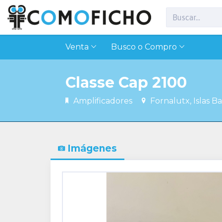
Venta
Busco o Compro
Classe Cap 2100
Amplificadores
Fornalutx, Islas Ba
Imágenes