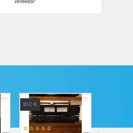
vendedor"
850 €
700 €