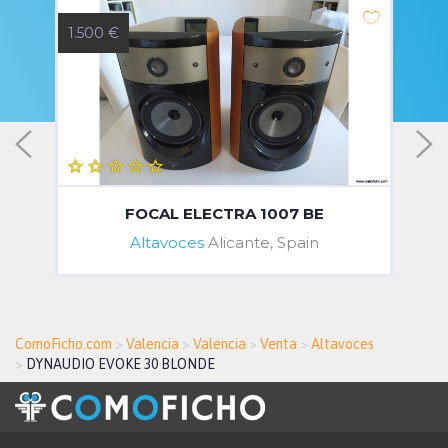
1.500 €
1
FOCAL ELECTRA 1007 BE
Altavoces
Alicante, Spain
ComoFicho.com
>
Valencia
>
Valencia
>
Venta
>
Altavoces
>
DYNAUDIO EVOKE 30 BLONDE