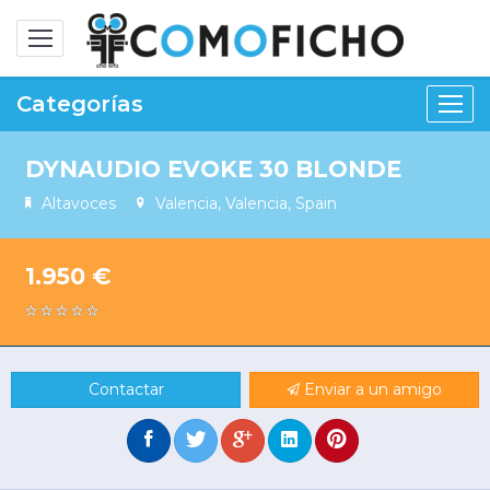
Alternar
navegación
Categorías
DYNAUDIO EVOKE 30 BLONDE
Altavoces
Valencia, Valencia, Spain
1.950 €
Contactar
Enviar a un amigo