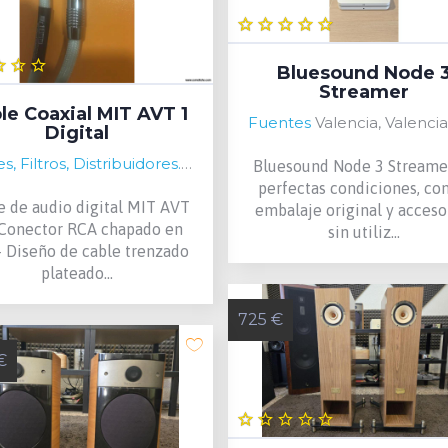
Bluesound Node 
Streamer
le Coaxial MIT AVT 1
Fuentes
Valencia, Valencia, Sp
Digital
Cables, Filtros, Distribuidores...
Valencia, Valencia, Spain
Bluesound Node 3 Streame
perfectas condiciones, co
e de audio digital MIT AVT
embalaje original y acceso
- Conector RCA chapado en
sin utiliz...
 - Diseño de cable trenzado
plateado...
725 €
€