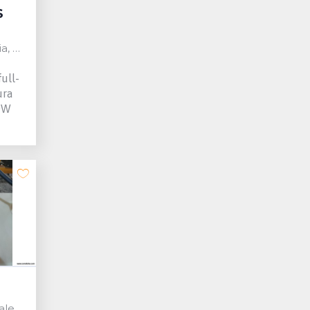
S
pain
full-
ura
0W
 Spain