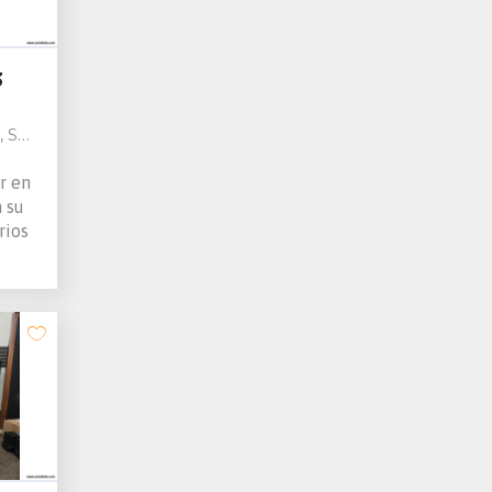
3
ain
r en
n su
rios