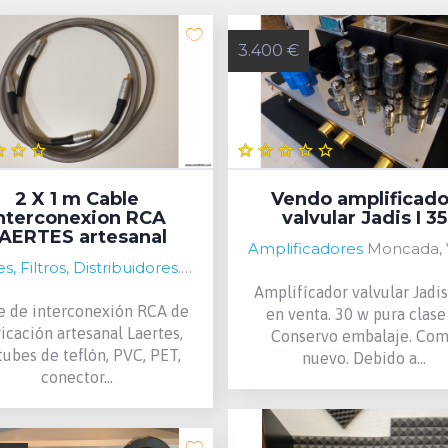
3.400 €
2 X 1 m Cable
Vendo amplificado
nterconexion RCA
valvular Jadis I 35
AERTES artesanal
Amplificadores
Moncada, Valencia, 
Cables, Filtros, Distribuidores...
Valencia, Valencia, Spain
Amplifícador valvular Jadis
e de interconexión RCA de
en venta. 30 w pura clase
icación artesanal Laertes,
Conservo embalaje. Co
 tubes de teflón, PVC, PET,
nuevo. Debido a...
conector...