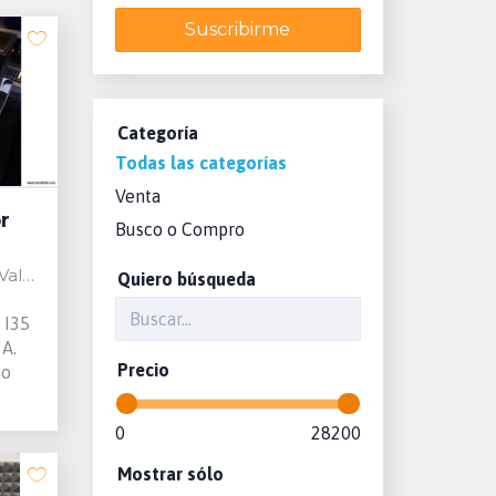
Suscribirme
Categoría
Todas las categorías
Venta
r
Busco o Compro
Spain
Quiero búsqueda
 I35
 A.
Precio
mo
0
28200
Mostrar sólo