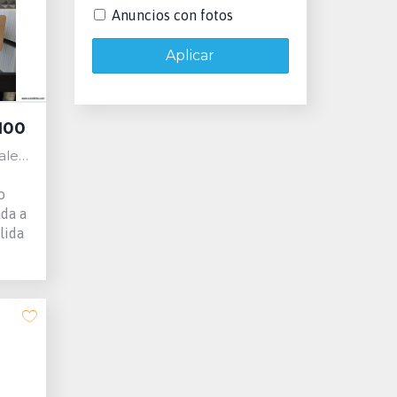
Anuncios con fotos
Aplicar
100
 Spain
o
ada a
lida