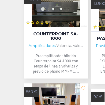
13.90
COUNTERPOINT SA-
1000
PA
Amplificadores
Valencia, Valencia, Spain
Prev
Preamplificador híbrido
P
Counterpoint SA-1000 con
EX
etapa de línea a válvulas y
E
previo de phono MM/MC. ...
EN
550 €
90 €