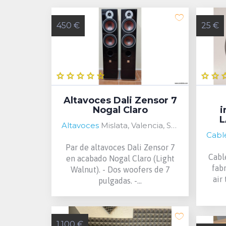
450 €
25 €
Altavoces Dali Zensor 7
Nogal Claro
i
L
Altavoces
Mislata, Valencia, Spain
Par de altavoces Dali Zensor 7
Cabl
en acabado Nogal Claro (Light
fabr
Walnut). - Dos woofers de 7
air
pulgadas. -...
1.100 €