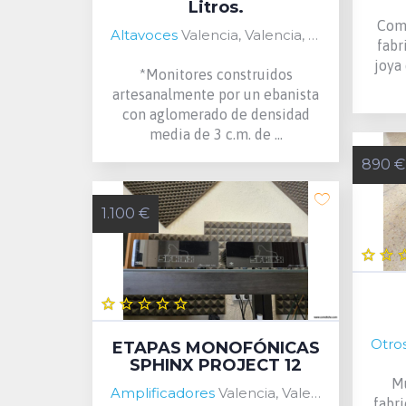
Litros.
Como
Altavoces
Valencia, Valencia, Spain
fabr
joya
*Monitores construidos
artesanalmente por un ebanista
con aglomerado de densidad
media de 3 c.m. de ...
890 €
1.100 €
Otros
ETAPAS MONOFÓNICAS
SPHINX PROJECT 12
Mu
Amplificadores
Valencia, Valencia, Spain
fabr