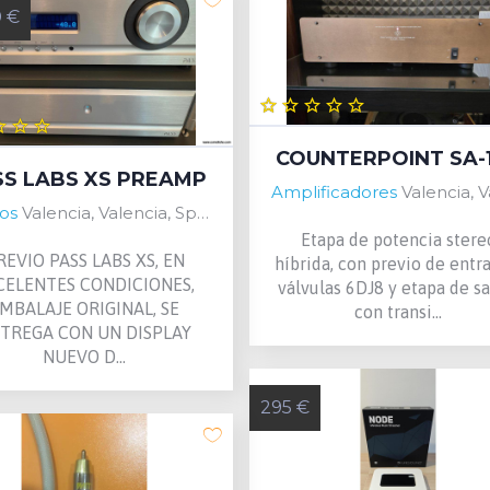
0 €
COUNTERPOINT SA-
SS LABS XS PREAMP
Amplificadores
Valencia, Valencia,
ios
Valencia, Valencia, Spain
Etapa de potencia stere
REVIO PASS LABS XS, EN
híbrida, con previo de entr
CELENTES CONDICIONES,
válvulas 6DJ8 y etapa de sa
MBALAJE ORIGINAL, SE
con transi...
TREGA CON UN DISPLAY
NUEVO D...
295 €