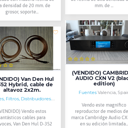
ta densidad de 20 mm. de
mm. de ...
grosor, soporte...
(VENDIDO) CAMBRI
AUDIO CXN V2 (bla
NDIDO) Van Den Hul
edition)
52 Hybrid, cable de
altavoz 2x2m.
Fuentes
Valencia, Spai
Cables, Filtros, Distribuidores...
Valencia, Spain
Vendo este magnífico
(VENDIDO) Vendo estos
reproductor de medios de
fantásticos cables para
marca Cambridge Audio CX
Valencia, Spain
avoces, Van Den Hul D-352
en su edición limitada..