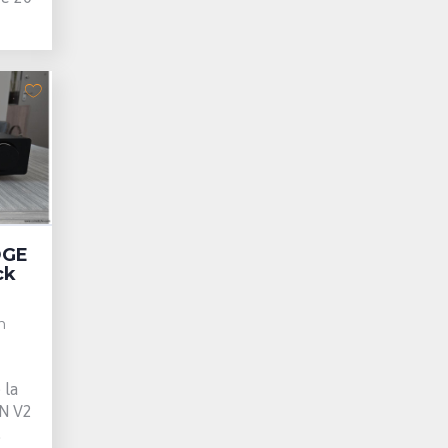
DGE
ck
n
 la
N V2
.