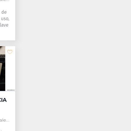
s de
 uso,
lave
IA
 Spain