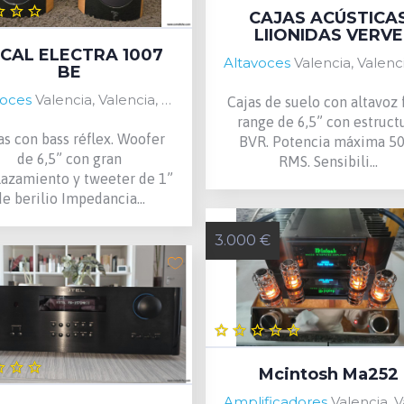
CAJAS ACÚSTICA
LIIONIDAS VERVE
CAL ELECTRA 1007
Altavoces
Valencia, Valencia, S
BE
voces
Valencia, Valencia, Spain
Cajas de suelo con altavoz 
range de 6,5” con estruct
as con bass réflex. Woofer
BVR. Potencia máxima 5
de 6,5” con gran
RMS. Sensibili...
lazamiento y tweeter de 1”
de berilio Impedancia...
3.000 €
Mcintosh Ma252
Amplificadores
Valencia, Valencia,