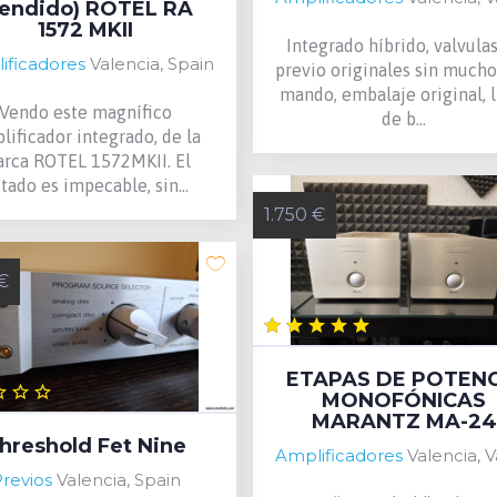
Vendido) ROTEL RA
1572 MKII
Integrado híbrido, valvula
ificadores
Valencia, Spain
previo originales sin mucho
mando, embalaje original, l
Vendo este magnífico
de b...
lificador integrado, de la
rca ROTEL 1572MKII. El
tado es impecable, sin...
1.750 €
€
ETAPAS DE POTENC
MONOFÓNICAS
MARANTZ MA-24
hreshold Fet Nine
Amplificadores
Valencia, Valencia,
revios
Valencia, Spain