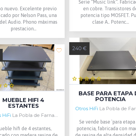
Serie “Music link”. Fabric
 nuevo. Excelente previo
en cobre. Transistores d
icado por Nelson Pass, una
potencia tipo MOSFET. P
 del Audio. Phono máximas
clase A.. Potenc...
prestacion...
240 €
BASE PARA ETAPA 
POTENCIA
MUEBLE HIFI 4
ESTANTES
Otros HiFi
La Pobla de Farnals, Valencia, 
 HiFi
La Pobla de Farnals, Valencia, Spain
Se vende base `para etapa
eble hifi de 4 estantes,
potencia, fabricada con ma
icado con madera resina de
de resina de alta densidad 