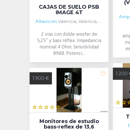
(
CAJAS DE SUELO PSB
IMAGE 4T
Ampl
Altavoces
Valencia, Valencia, Spain
2 vías con doble woofer de
amp
5,25” y bass réflex. Impedancia
ma
nominal 4 Ohm. Sensibilidad
es
89dB. Potenci...
1.200 
1.900 €
T
Monitores de estudio
P
bass-reflex de 13,6