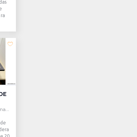
adas
e
ura
DE
Spain
 de
dera
de 20