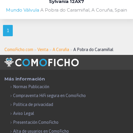
Sylvania 12AX7
Mundo Válvula
A Pobra do Caramiñal, A Coruña, Spain
1
ComoFicho.com
>
Venta
>
A Coruña
>
A Pobra do Caramiñal
Más información
Normas Publicación
Compraventa HiFi segura en ComoFicho
Política de privacidad
Aviso Legal
Presentación ComoFicho
Alta de usuarios en ComoFicho