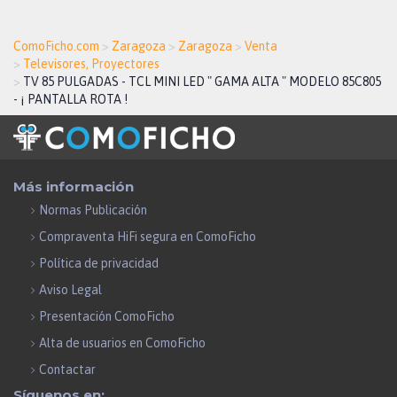
ComoFicho.com
>
Zaragoza
>
Zaragoza
>
Venta
>
Televisores, Proyectores
>
TV 85 PULGADAS - TCL MINI LED " GAMA ALTA " MODELO 85C805
- ¡ PANTALLA ROTA !
Más información
Normas Publicación
Compraventa HiFi segura en ComoFicho
Política de privacidad
Aviso Legal
Presentación ComoFicho
Alta de usuarios en ComoFicho
Contactar
Síguenos en: