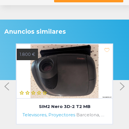
Anuncios similares
1.800 €
2
SIM2 Nero 3D-2 T2 MB
Televisores, Proyectores
Barcelona, Barcelona, Spain