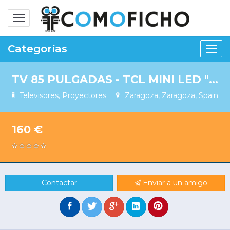
Alternar
navegación
Categorías
TV 85 PULGADAS - TCL MINI LED " GAMA ALTA " MODELO 85C805 - ¡ PANTALLA ROTA !
Televisores, Proyectores
Zaragoza, Zaragoza, Spain
160 €
Contactar
Enviar a un amigo