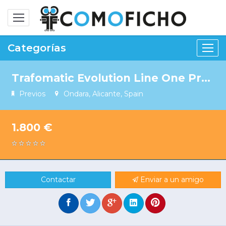
Alternar
navegación
Categorías
Trafomatic Evolution Line One Preamplificador
Previos
Ondara, Alicante, Spain
1.800 €
Contactar
Enviar a un amigo