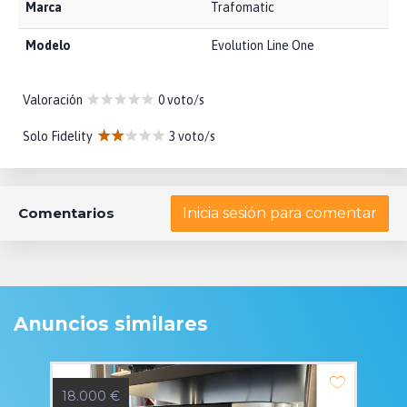
Marca
Trafomatic
Modelo
Evolution Line One
Valoración
0 voto/s
Solo Fidelity
3 voto/s
Comentarios
Inicia sesión para comentar
Anuncios similares
18.000 €
1