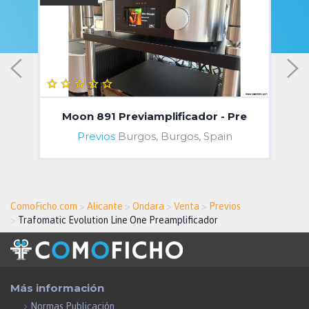
Moon 891 Previamplificador - Pre
Previos
Burgos, Burgos, Spain
ComoFicho.com
>
Alicante
>
Ondara
>
Venta
>
Previos
>
Trafomatic Evolution Line One Preamplificador
Más información
Normas Publicación