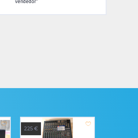
vendedor"
225 €
1.150 €