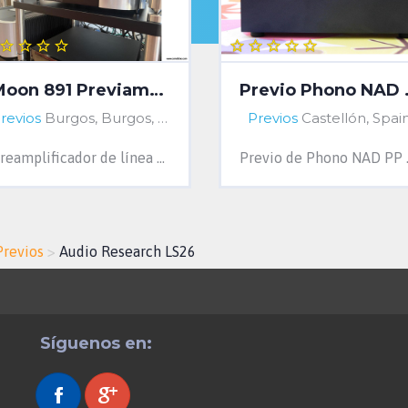
Moon 891 Previamplificador - Pre
Previ
revios
Burgos, Burgos, Spain
Previos
Castellón, Spai
Preamplificador de línea de referencia con entradas digitales y streaming A la venta preamplificador de referencia Simaudio MOON 891 en perf...
Previo de Phono NAD PP 2. Espec
Previos
>
Audio Research LS26
Síguenos en: