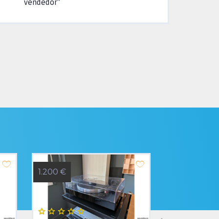
vendedor"
1.200 €
4.000 €