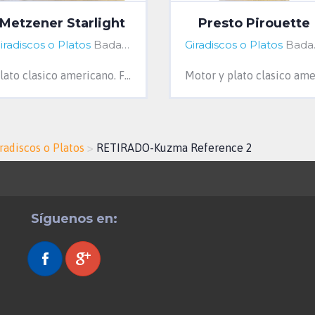
Metzener Starlight
Presto Pirouette
iradiscos o Platos
Badalona, Barcelona, Spain
Giradiscos o Platos
Badalona, Barcelona, Spain
Plato clasico americano. Funciona a 120 V y 60 hz. Un poco ruidoso. Necesita cuidados. No se incluye brazo.Si la base de madera y corcho. Si...
radiscos o Platos
>
RETIRADO-Kuzma Reference 2
Síguenos en: