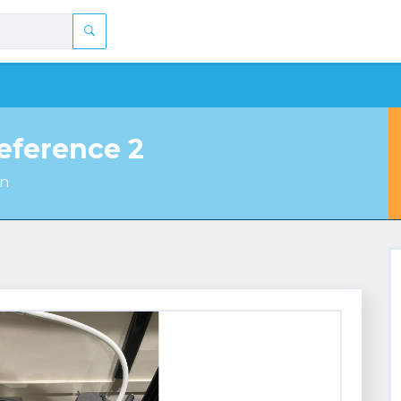
ference 2
in