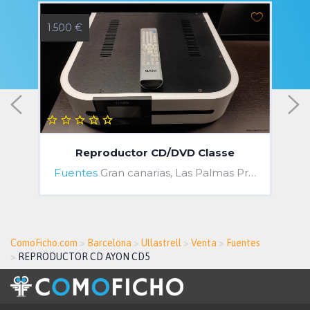
1.500 €
3
Reproductor CD/DVD Classe
Fuentes
Gran canarias, Las Palmas Province, Spain
ComoFicho.com
>
Barcelona
>
Ullastrell
>
Venta
>
Fuentes
>
REPRODUCTOR CD AYON CD5