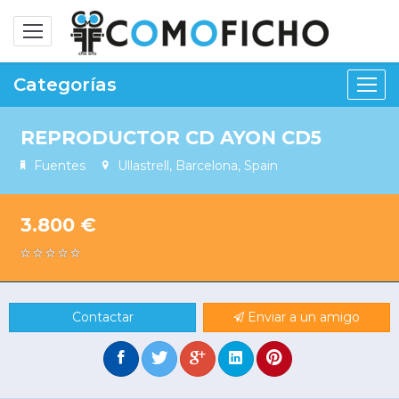
Alternar
navegación
Categorías
REPRODUCTOR CD AYON CD5
Fuentes
Ullastrell, Barcelona, Spain
3.800 €
Contactar
Enviar a un amigo