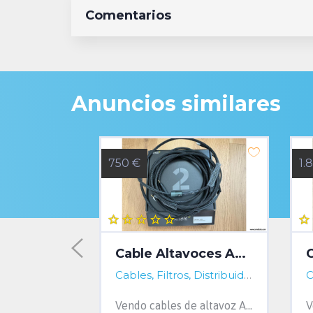
Comentarios
Anuncios similares
750 €
1.
Ansuz Mainz8 X-TC3 Distribuidor
Cable Altavoces Ansuz Aluminium 4 mts
a, Spain
Cables, Filtros, Distribuidores...
Barcelona, Barcelona, Spain
Cables, Filtros, Distribuidores...
A Coru
Vendo distribuidor de corriente Ansuz Acoustics Mainz8 X-TC3 en versión europea con 8 tomas Schuko. Incorpora las tecnologías de reducción d...
Vendo cables de altavoz Ansuz Aluminium de 4 metros de longitud y terminaciones en banana. En perfecto estado y con sus embalajes originales...