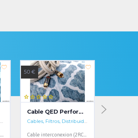
50 €
90 €
Cable QED Performance
les, Filtros, Distribuidores...
Cantabria, Spain
Cables, Filtros, Distribuidores...
Cantabria, Spain
Cable de altavoz de 2x2m. 4 mm de sección. OFC. Terminación bananas. Made in Germany. Sin uso.
Cable interconexion (2RCA/2RCA) QED Performance audio grafiti. Trenzado cobre OFC 99,999 % para cada canal. 5m .Precio actual: 150€.