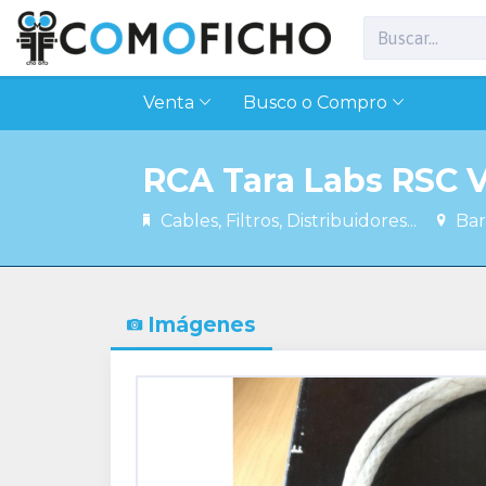
Venta
Busco o Compro
RCA Tara Labs RSC V
Cables, Filtros, Distribuidores...
Bar
Imágenes