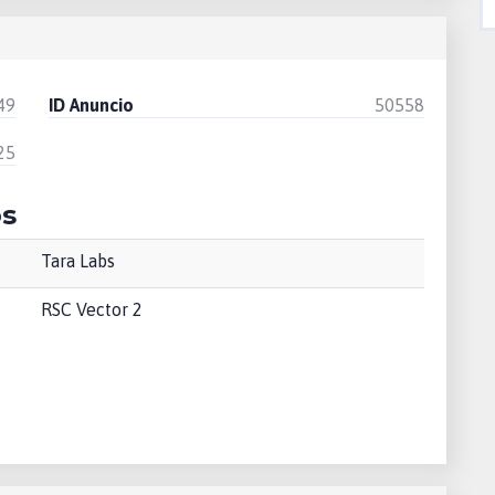
49
ID Anuncio
50558
25
os
Tara Labs
RSC Vector 2