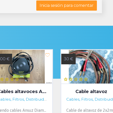
Inicia sesión para comentar
800 €
30 €
Cables altavoces Ansuz Diamond
Cable altavoz
ña, Spain
Cables, Filtros, Distribuidores...
A Coruña, Spain
Cab
Vendo cables Ansuz Diamond, absoluta referencia danesa. 2 metros de longitud y terminados en banana. En perfecto estado y con sus embalajes ...