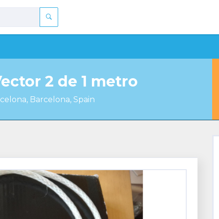
ector 2 de 1 metro
celona, Barcelona, Spain