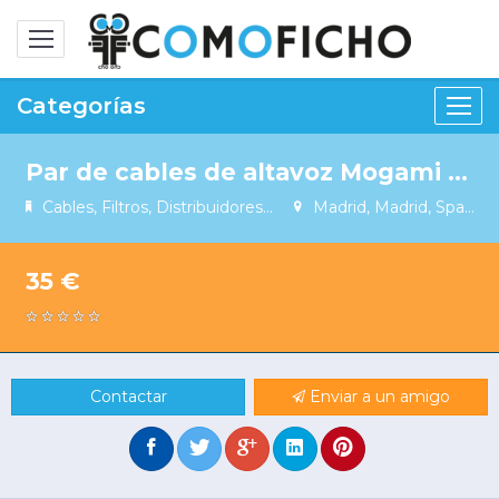
Alternar
navegación
Categorías
Par de cables de altavoz Mogami 2972 Starquad (4mm2) 2 x 1 metro
Cables, Filtros, Distribuidores...
Madrid, Madrid, Spain
35 €
Contactar
Enviar a un amigo