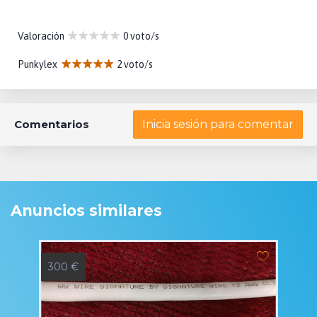
Valoración
0 voto/s
Punkylex
2 voto/s
Comentarios
Inicia sesión para comentar
Anuncios similares
300 €
7