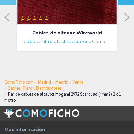
Cables de altavoz Wireworld
Cables, Filtros, Distribuidores...
Gran canarias, Las Palmas Province, Spain
ComoFicho.com
>
Madrid
>
Madrid
>
Venta
>
Cables, Filtros, Distribuidores...
>
Par de cables de altavoz Mogami 2972 Starquad (4mm2) 2 x 1
metro
Más información