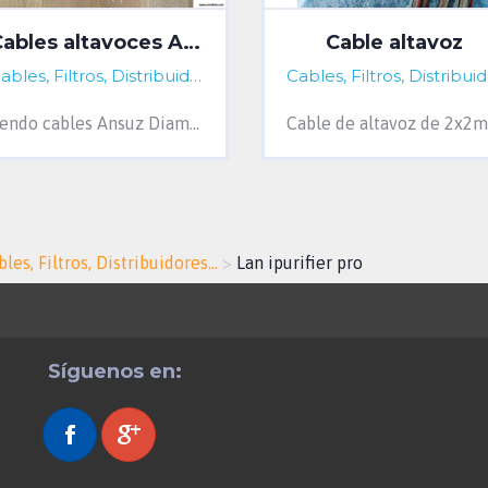
Cables altavoces Ansuz Diamond
Cable altavoz
ña, Spain
Cables, Filtros, Distribuidores...
A Coruña, Spain
Cab
Vendo cables Ansuz Diamond, absoluta referencia danesa. 2 metros de longitud y terminados en banana. En perfecto estado y con sus embalajes ...
les, Filtros, Distribuidores...
>
Lan ipurifier pro
Síguenos en: