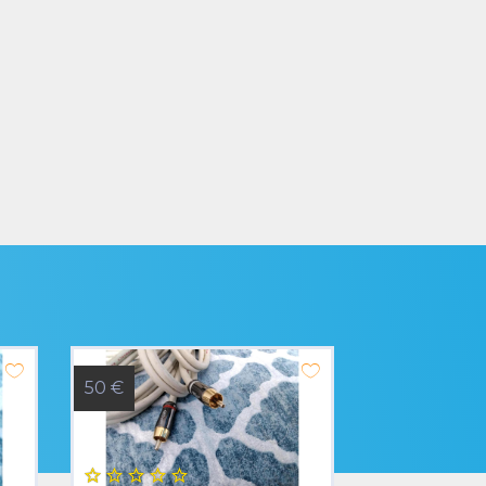
50 €
90 €