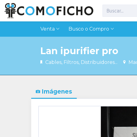
Venta
Busco o Compro
Lan ipurifier pro
Cables, Filtros, Distribuidores...
Mad
Imágenes