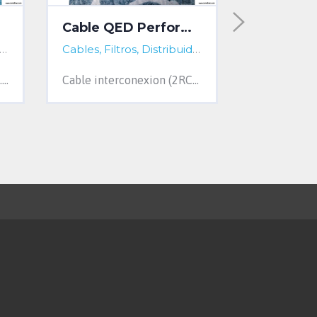
Cable QED Performance
les, Filtros, Distribuidores...
Cantabria, Spain
Cables, Filtros, Distribuidores...
Cantabria, Spain
Cable de altavoz de 2x2m. 4 mm de sección. OFC. Terminación bananas. Made in Germany. Sin uso.
Cable interconexion (2RCA/2RCA) QED Performance audio grafiti. Trenzado cobre OFC 99,999 % para cada canal. 5m .Precio actual: 150€.