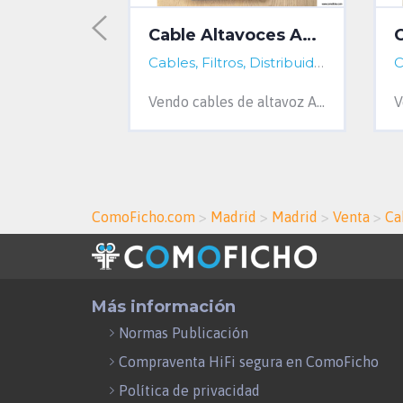
Ansuz Mainz8 X-TC3 Distribuidor
Cable Altavoces Ansuz Aluminium 4 mts
a, Spain
Cables, Filtros, Distribuidores...
Barcelona, Barcelona, Spain
Cables, Filtros, Distribuidores...
A Coru
Vendo distribuidor de corriente Ansuz Acoustics Mainz8 X-TC3 en versión europea con 8 tomas Schuko. Incorpora las tecnologías de reducción d...
Vendo cables de altavoz Ansuz Aluminium de 4 metros de longitud y terminaciones en banana. En perfecto estado y con sus embalajes originales...
ComoFicho.com
>
Madrid
>
Madrid
>
Venta
>
Cab
Más información
Normas Publicación
Compraventa HiFi segura en ComoFicho
Política de privacidad