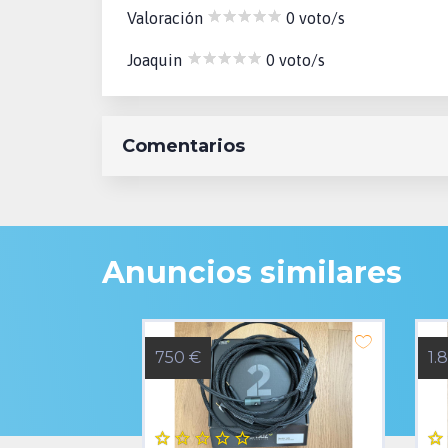
Valoración
0 voto/s
Joaquin
0 voto/s
Comentarios
Anuncios similares
750 €
1.