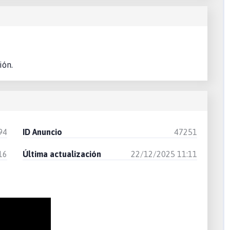
ión.
94
ID Anuncio
47251
16
Última actualización
22/12/2025 11:11