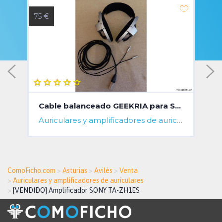
75 €
1
Cable balanceado GEEKRIA para Sennheiser HD800/-S
Madrid, Spain
Auriculares y amplificadores de auriculares
A Cor
ComoFicho.com
>
Asturias
>
Avilés
>
Venta
>
Auriculares y amplificadores de auriculares
>
[VENDIDO] Amplificador SONY TA-ZH1ES