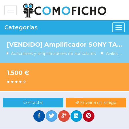
Alternar
navegación
Categorías
[VENDIDO] Amplificador SONY TA-ZH1ES
Auriculares y amplificadores de auriculares
Avilés, Asturias, Spain
1.500 €
Contactar
Enviar a un amigo