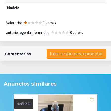
Modelo
Valoración
1 voto/s
antonio regordan fernandez
0 voto/s
Comentarios
Inicia sesión para comentar
Anuncios similares
4.490 €
5