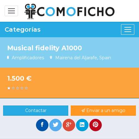
Alternar
navegación
Categorías
Musical fidelity A1000
Amplificadores
Mairena del Aljarafe, Spain
1.500 €
Contactar
Enviar a un amigo