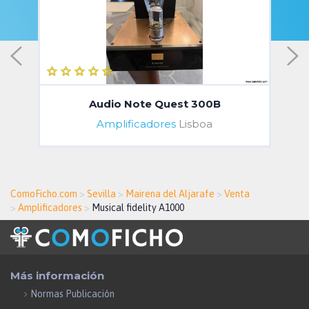
Audio Note Quest 300B
Amplificadores
Lisboa
ComoFicho.com
>
Sevilla
>
Mairena del Aljarafe
>
Venta
>
Amplificadores
>
Musical fidelity A1000
Más información
Normas Publicación