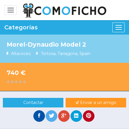
Alternar
navegación
Categorías
Morel-Dynaudio Model 2
Altavoces
Tortosa, Tarragona, Spain
740 €
Contactar
Enviar a un amigo