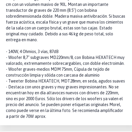
cm con un volumen masivo de 90L. Montan un importante
transductor de graves de 220 mm (8.5") con bobina
sobredimensionada doble. Madera masiva antivibración. Si buscas
fuerza acústica, escala física y un grave que mueva los cimientos
de la sala con un cuerpo brutal, estas son tus cajas. Estado
original muy cuidado. Debido a sus 46 kg de peso total, solo
entrega en mano.
- 140W, 4 Ohmios, 3 vías, 87dB
- Woofer 8,7" subgraves MD220mm/8, con Bobina HEXATECH muy
valorado, extremamente sobrecargables, con doble electroimán.
- Woofer graves-medios MDM 75mm, Cúpula de tejido de
construcción limpia y sólida con carcasa de aluminio
- Tweeter Bobina HEXATECH, MDT28mm, en seda, agudos suaves
- Destaca con unos graves y muy graves impresionantes. No se
encuentran hoy en día altavoces nuevos con drivers de 220mm,
sino es por 2000 Euros. Sólo los drivers de los woofers ya valen el
precio del anuncio. Se pueden poner etiquetas originales Morel,
como puede verse en la última foto. Se recomienda amplificador
a partir de 70W aprox.