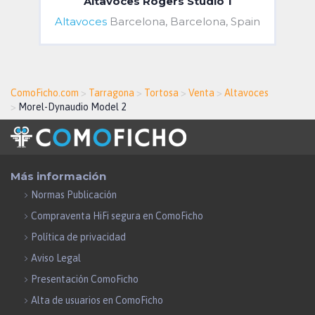
Altavoces Rogers Studio 1
Altavoces
Barcelona, Barcelona, Spain
ComoFicho.com
>
Tarragona
>
Tortosa
>
Venta
>
Altavoces
>
Morel-Dynaudio Model 2
Más información
Normas Publicación
Compraventa HiFi segura en ComoFicho
Política de privacidad
Aviso Legal
Presentación ComoFicho
Alta de usuarios en ComoFicho