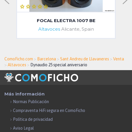
FOCAL ELECTRA 1007 BE
Altavoces
Alicante, Spain
ComoFicho.com
>
Barcelona
>
Sant Andreu de Llavaneres
>
Venta
>
Altavoces
>
Dynaudio 25 special aniversario
Más información
Normas Publicación
Compraventa HiFi segura en ComoFicho
Política de privacidad
Aviso Legal