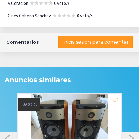
Valoración
0 voto/s
Gines Cabeza Sanchez
0 voto/s
Comentarios
Inicia sesión para comentar
Anuncios similares
1.500 €
1