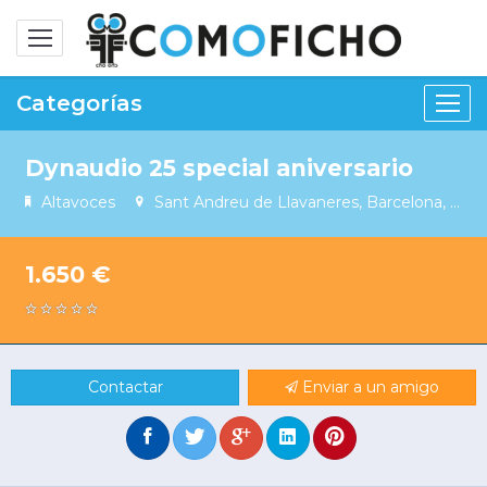
Alternar
navegación
Categorías
Dynaudio 25 special aniversario
Altavoces
Sant Andreu de Llavaneres, Barcelona, Spain
1.650 €
Contactar
Enviar a un amigo