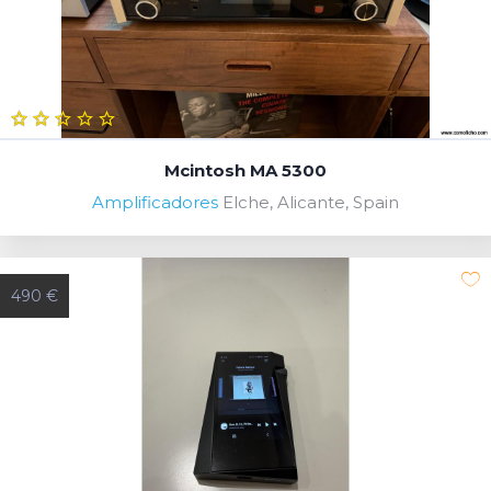
Mcintosh MA 5300
Amplificadores
Elche, Alicante, Spain
490 €