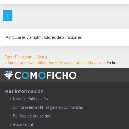
1
Auriculares y amplificadores de auriculares
ComoFicho.com
>
Venta
>
Auriculares y amplificadores de auriculares
>
Alicante
>
Elche
Más información
Normas Publicación
Compraventa HiFi segura en ComoFicho
Política de privacidad
Aviso Legal