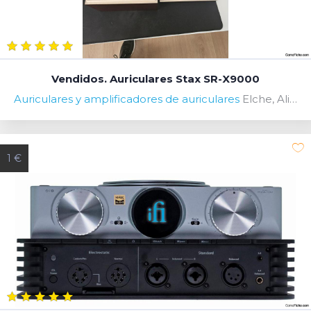
Vendidos. Auriculares Stax SR-X9000
Auriculares y amplificadores de auriculares
Elche, Alicante, Spain
1 €