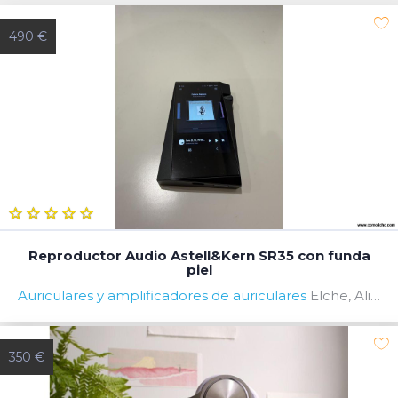
490 €
Reproductor Audio Astell&Kern SR35 con funda
piel
Auriculares y amplificadores de auriculares
Elche, Alicante, Spain
350 €